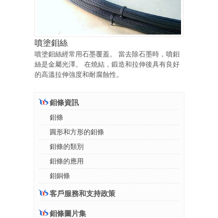
噴塗鉬絲
噴塗鉬絲經常用石墨覆蓋。 當去除石墨時，噴鉬
絲是金屬光澤。 在燒結，鍛造和拉伸後具有良好
的高溫拉伸強度和耐腐蝕性。
鉬條資訊
鉬條
圓形和方形的鉬條
鉬條的類別
鉬條的應用
鉬銅條
客戶服務和支持政策
鉬條圖片集