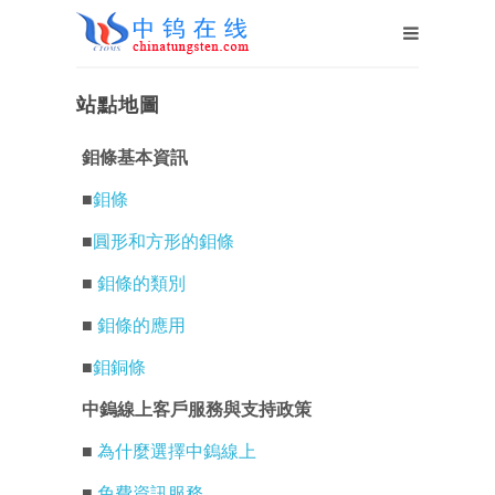
站點地圖
鉬條基本資訊
■
鉬條
■
圓形和方形的鉬條
■
鉬條的類別
■
鉬條的應用
■
鉬銅條
中鎢線上客戶服務與支持政策
■
為什麼選擇中鎢線上
■
免費資訊服務