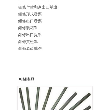
鉬條付款和進出口單證
鉬條形式發票
鉬條出口發票
鉬條裝箱單
鉬條出口提單
鉬條質檢單
鉬條原產地證
相關產品: