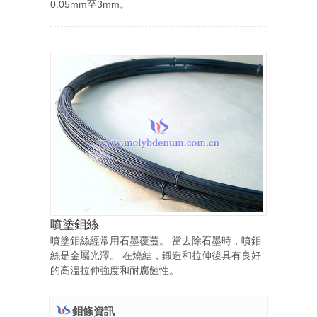
0.05mm至3mm。
噴塗鉬絲
噴塗鉬絲經常用石墨覆蓋。 當去除石墨時，噴鉬
絲是金屬光澤。 在燒結，鍛造和拉伸後具有良好
的高溫拉伸強度和耐腐蝕性。
鉬條資訊