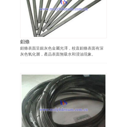
鉬條
鉬條表面呈銀灰色金屬光澤，校直鉬條表面有深
灰色氧化層，產品表面無吸水和浸油現象。