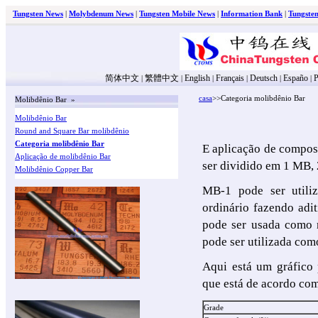
Tungsten News
|
Molybdenum News
|
Tungsten Mobile News
|
Information Bank
|
Tungste
简体中文
繁體中文
English
Français
Deutsch
Españo
P
|
|
|
|
|
|
casa
>>Categoria molibdênio Bar
Molibdênio Bar »
Molibdênio Bar
Round and Square Bar molibdênio
Categoria molibdênio Bar
E aplicação de compos
Aplicação de molibdênio Bar
ser dividido em 1 MB
Molibdênio Copper Bar
MB-1 pode ser utiliz
ordinário fazendo adi
pode ser usada como 
pode ser utilizada com
Aqui está um gráfico
que está de acordo co
Grade