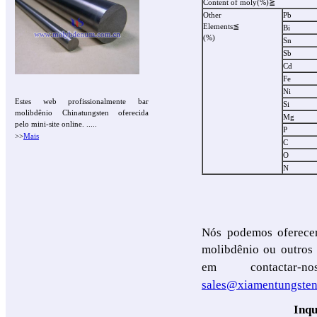
Content of moly(%)≧
Other
Pb
Elements≦
Bi
(%)
Sn
Sb
Cd
Fe
Ni
Estes web profissionalmente bar
Si
molibdênio Chinatungsten oferecida
Mg
pelo mini-site online. .....
P
>>
Mais
C
O
N
Nós podemos oferecer
molibdênio ou outros 
em contacta
sales@xiamentungste
Inqu